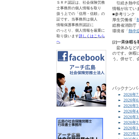
ＳＲＰ認証は、社会保険労務
引続き熱中症
士事務所の個人情報を取り
情報が出てい
扱う上での「信用・信頼」の
■参考リンク
証です。当事務所は個人
厚生労働省「
情報保護事務所認証に
総務省消防庁
のっとり、個人情報を厳重に
環境省「
熱中
取り扱います
詳しくはこちら
へ
[2]一斉休暇
盆休みなどの
のです。休暇
う。併せて、
2026
2026
2026
2026
2026
2026
2026
2025