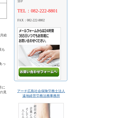
10Ｆ
TEL：082-222-8801
FAX：082-222-8802
月給
税も
あっ
月に
アーチ広島社会保険労務士法人
の見
遠地経営労務法務事務所