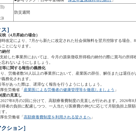
日)
防災週間
))
クス］
の反映（4月昇給の場合）
時改定により、7月から新たに改定された社会保険料を翌月控除する場合、8
ることになります。
税の納付
支給した事業所においては、今月の源泉徴収所得税の納付の際に賞与の所得
を忘れないようにしましょう。
辞任等に関する報告の義務化
月より、労働者数50人以上の事業所において、産業医の辞任、解任または退任が
が義務化されます。
等があった際は、遅滞なく報告を行うようにしましょう。
：厚生労働省「
産業医による労働者の健康管理等を徹底しましょう
」
費制度の見直し
と2027年8月の2回に分けて、高額療養費制度の見直しが行われます。2026年8
所得者の負担に配慮しつつ、一人当たり医療費の伸びに応じて月額負担上限額
ます。
：厚生労働省「
高額療養費制度を利用される皆さまへ
」
アクション］