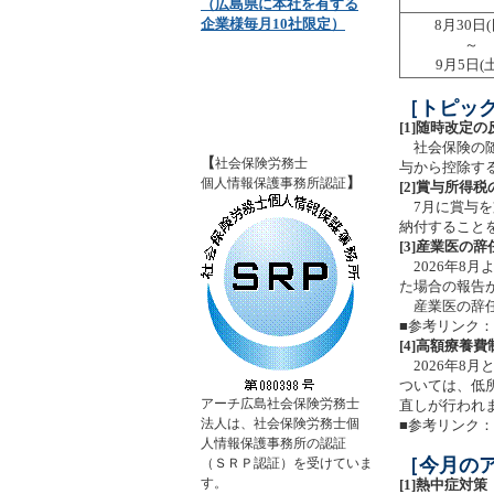
（広島県に本社を有する
企業様毎月10社限定）
8月30日(
～
9月5日(土
［トピッ
[1]随時改定
社会保険の随
【
社会保険労務士
与から控除す
】
個人情報保護事務所認証
[2]賞与所得
7月に賞与を
納付すること
[3]産業医の
2026年8
た場合の報告
産業医の辞任
■参考リンク
[4]高額療養
2026年8月
ついては、低
アーチ広島社会保険労務士
直しが行われ
法人は、社会保険労務士個
■参考リンク
人情報保護事務所の認証
［今月の
（ＳＲＰ認証）を受けていま
す。
[1]熱中症対策