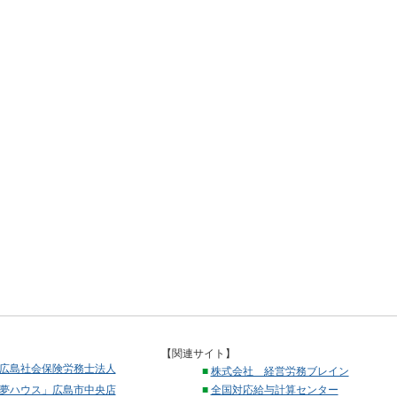
【関連サイト】
広島社会保険労務士法人
■
株式会社 経営労務ブレイン
夢ハウス」広島市中央店
■
全国対応給与計算センター