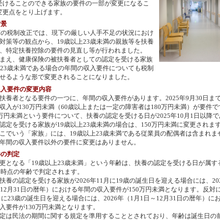
受けることのできる家族の要件の一部が変更になるこ
変更点をとり上げます。
背景
度の税制改正では、現下の厳しい人手不足の状況におけ
対策等の観点から、19歳以上23歳未満の親族等を扶養
、特定扶養控除の要件の見直し等が行われました。
まえ、健康保険の被扶養者としての認定を受ける家族
上23歳未満である場合の年間の収入要件についても税制
せるような形で変更されることになりました。
の収入要件の変更内容
養者となる要件の一つに、年間の収入要件があります。2025年9月30日ま
収入が130万円未満（60歳以上または一定の障害者は180万円未満）が要件で
万円未満という要件について、扶養の認定を受ける日が2025年10月1日以降で
認定を受ける家族が19歳以上23歳未満の場合は、150万円未満に変更されま
でいう「家族」には、19歳以上23歳未満である従業員の配偶者は含まれま
年間の収入要件以外の要件に変更はありません。
件の判定
となる「19歳以上23歳未満」という年齢は、扶養の認定を受ける日が属す
1日時点の年齢で判定されます。
養の認定を受ける家族が2026年11月に19歳の誕生日を迎える場合には、20
～12月31日の暦年）における年間の収入要件が150万円未満となります。反対
1月に23歳の誕生日を迎える場合には、2026年（1月1日～12月31日の暦年）に
入要件が130万円未満となります。
定は民法の期間に関する規定を準用することとされており、年齢は誕生日の