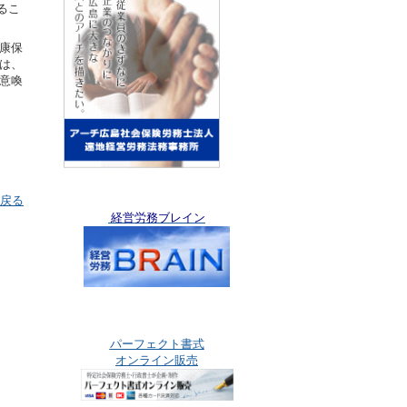
るこ
康保
は、
意喚
」
戻る
経営労務ブレイン
パーフェクト書式
オンライン販売