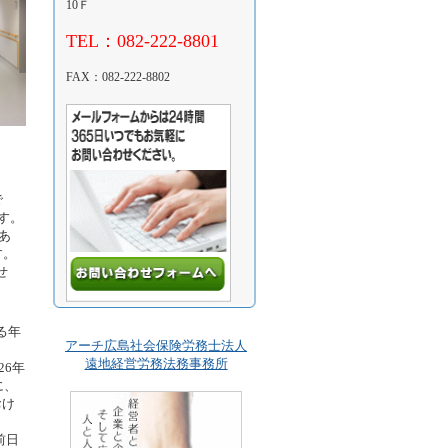
10Ｆ
TEL：082-222-8801
FAX：082-222-8802
で
す。
あ
す。
せ
る年
アーチ広島社会保険労務士法人
遠地経営労務法務事務所
26年
に、
おけ
前日