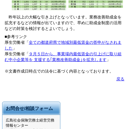
昨年以上の大幅な引き上げとなっています。業務改善助成金を
拡充するなどの情報が出ていますので、早めに助成金制度の活用
などの対策を検討するとよいでしょう。
■参考リンク
厚生労働省「
全ての都道府県で地域別最低賃金の答申がなされま
した
」
厚生労働省「
９月５日から、事業場内最低賃金の引上げに取り組
む中小企業等を 支援する｢業務改善助成金｣を拡充します
」
※文書作成日時点での法令に基づく内容となっております。
戻る
お問合せ/相談フォーム
広島社会保険労務士経営労務
情報センター