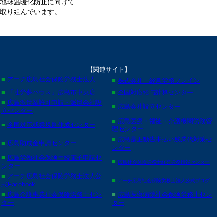
地球温暖化防止に向けて
取り組んでいます。
【関連サイト】
■
アーチ広島社会保険労務士法人
■
株式会社 経営労務ブレイン
■
「社労夢ハウス」広島市中央店
■
全国対応給与計算センター
■
広島派遣業許可申請・派遣会社設
■
広島会社設立センター
立センター
■
広島医療・福祉・介護機関労務管
■
全国対応就業規則作成センター
理センター
■
広島是正勧告未払い残業代対策セ
■
広島助成金申請センター
ンター
■
広島労働社会保険手続電子申請セ
■
広島社会保険労務士経営労務情報センター
ンター
■
アーチ広島社会保険労務士法人公
■
アーチ広島社会保険労務士法人公式ブログ
式Facebook
■
広島介護事業社会保険労務士セン
■
広島医療病院社会保険労務士セン
ター
ター