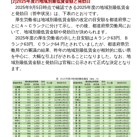
[2]2025年度の地域別最低賃金額と発効日
2025年9月5日時点で確認できる2025年度の地域別最低賃金
と発効日（答申状況）は、下表のとおりです。
厚生労働省は地域別最低賃金額の改定の目安額を都道府県ご
とにＡ～Ｃランクに分けて示し、その後、都道府県労働局にお
いて、地域別最低賃金額や発効日が決められます。
2025年度の厚生労働省の示した目安額はＡランク63円、Ｂ
ランク63円、Ｃランク64 円とされていましたが、都道府県労
働局での審議の結果、昨年の地域別最低賃金が相対的に低い県
を中心に、大幅な引上げがされることになりました。なお、地
域別最低賃金額と発効日は官報に公示されて正式な決定となり
ます。