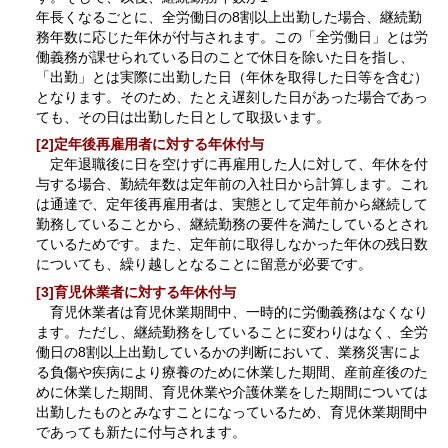
年長くなるごとに、全労働日の8割以上出勤した場合、継続勤
務年数に応じた年休が付与されます。この「全労働日」とは労
働義務が課せられている日のことで休日を除いた日を指し、
「出勤」とは実際に出勤した日（年休を取得した日等を含む）
となります。そのため、たとえ遅刻した日があった場合であっ
ても、その日は出勤した日として取扱います。
[2]定年後再雇用者に対する年休付与
定年退職後に日を空けずに再雇用した人に対して、年休を付
与する場合、勤続年数は定年前の入社日から計算します。これ
は通達で、定年後再雇用者は、実態として定年前から継続して
勤務していることから、継続勤務の要件を満たしているとされ
ているためです。また、定年前に取得しなかった年休の残日数
についても、繰り越しとなることに留意が必要です。
[3]育児休業者に対する年休付与
育児休業者は育児休業期間中、一時的に労働義務はなくなり
ます。ただし、継続勤務をしていることに変わりはなく、全労
働日の8割以上出勤しているかの判断において、業務災害によ
る負傷や疾病により療養のために休業した期間、産前産後のた
めに休業した期間、育児休業や介護休業をした期間については
出勤したものとみなすことになっているため、育児休業期間中
であっても新たに付与されます。