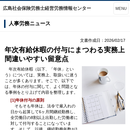
広島社会保険労務士経営労務情報センター
MENU
人事労務ニュース
文書作成日：2026/02/17
年次有給休暇の付与にまつわる実務上
間違いやすい留意点
年次有給休暇（以下、「年休」とい
う）については、実務上、取扱いに迷う
ことが多くあります。そこで、以下で
は、年休の付与に関して、よく問題とな
る事例をとり上げて内容を整理します。
[1]年休付与の原則
そもそも年休は、法令で雇入れの
日から起算して6ヶ月間継続勤務し、
全労働日の8割以上出勤した労働者に
対して付与することになっていま
す。そして、以後、継続勤務年数が1