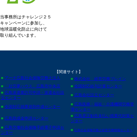
当事務所はチャレンジ２５
キャンペーンに参加し、
地球温暖化防止に向けて
取り組んでいます。
【関連サイト】
■
アーチ広島社会保険労務士法人
■
株式会社 経営労務ブレイン
■
「社労夢ハウス」広島市中央店
■
全国対応給与計算センター
■
広島派遣業許可申請・派遣会社設
■
広島会社設立センター
立センター
■
広島医療・福祉・介護機関労務管
■
全国対応就業規則作成センター
理センター
■
広島是正勧告未払い残業代対策セ
■
広島助成金申請センター
ンター
■
広島労働社会保険手続電子申請セ
■
広島社会保険労務士経営労務情報センター
ンター