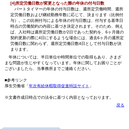
[4]所定労働日数が変更となった際の年休の付与日数
パートタイマーの年休の付与日数は、週所定労働時間、週所
定労働日数および継続勤務年数に応じて、決まります（比例付
与）。この比例付与による年休の付与日数は、付与する基準日
時点の労働契約の内容に基づき決定されます。そのため、例え
ば、入社時は週所定労働日数が2日であった契約を、6ヶ月後の
契約更新の際に4日にするような場合には、過去6ヶ月の週所定
労働日数に関わらず、週所定労働日数4日として付与日数が決
まります。
年休については、半日単位や時間単位での取得もあり、さまざ
まな問題が生じやすくなっています。年休に関してお困りごとが
ございましたら、当事務所までご連絡ください。
■参考リンク
厚生労働省「
年次有給休暇取得促進特設サイト
」
※文書作成日時点での法令に基づく内容となっております。
戻る