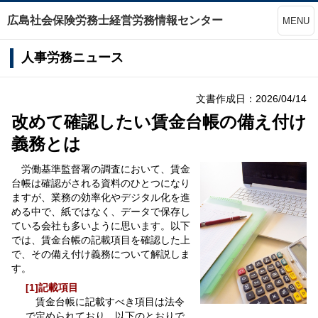
広島社会保険労務士経営労務情報センター
MENU
人事労務ニュース
文書作成日：2026/04/14
改めて確認したい賃金台帳の備え付け
義務とは
労働基準監督署の調査において、賃金
台帳は確認がされる資料のひとつになり
ますが、業務の効率化やデジタル化を進
める中で、紙ではなく、データで保存し
ている会社も多いように思います。以下
では、賃金台帳の記載項目を確認した上
で、その備え付け義務について解説しま
す。
[1]記載項目
賃金台帳に記載すべき項目は法令
で定められており、以下のとおりで