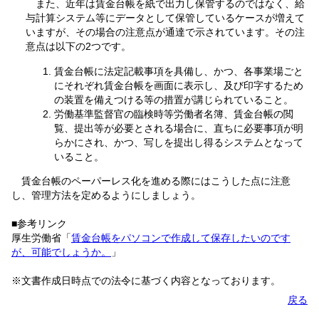
また、近年は賃金台帳を紙で出力し保管するのではなく、給
与計算システム等にデータとして保管しているケースが増えて
いますが、その場合の注意点が通達で示されています。その注
意点は以下の2つです。
賃金台帳に法定記載事項を具備し、かつ、各事業場ごと
にそれぞれ賃金台帳を画面に表示し、及び印字するため
の装置を備えつける等の措置が講じられていること。
労働基準監督官の臨検時等労働者名簿、賃金台帳の閲
覧、提出等が必要とされる場合に、直ちに必要事項が明
らかにされ、かつ、写しを提出し得るシステムとなって
いること。
賃金台帳のペーパーレス化を進める際にはこうした点に注意
し、管理方法を定めるようにしましょう。
■参考リンク
厚生労働省「
賃金台帳をパソコンで作成して保存したいのです
が、可能でしょうか。
」
※文書作成日時点での法令に基づく内容となっております。
戻る