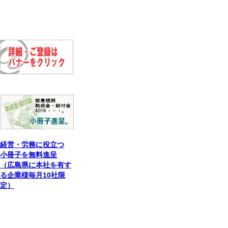
経営・労務に役立つ
小冊子を無料進呈
（広島県に本社を有す
る企業様毎月10社限
定）