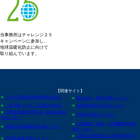
当事務所はチャレンジ２５
キャンペーンに参加し、
地球温暖化防止に向けて
取り組んでいます。
【関連サイト】
■
アーチ広島社会保険労務士法人
■
株式会社 経営労務ブレイン
■
「社労夢ハウス」広島市中央店
■
全国対応給与計算センター
■
広島派遣業許可申請・派遣会社設
■
広島会社設立センター
立センター
■
広島医療・福祉・介護機関労務管
■
全国対応就業規則作成センター
理センター
■
広島是正勧告未払い残業代対策セ
■
広島助成金申請センター